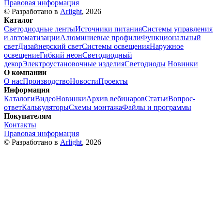
Правовая информация
© Разработано в
Arlight
, 2026
Каталог
Светодиодные ленты
Источники питания
Системы управления
и автоматизации
Алюминиевые профили
Функциональный
свет
Дизайнерский свет
Системы освещения
Наружное
освещение
Гибкий неон
Светодиодный
декор
Электроустановочные изделия
Светодиоды
Новинки
О компании
О нас
Производство
Новости
Проекты
Информация
Каталоги
Видео
Новинки
Архив вебинаров
Статьи
Вопрос-
ответ
Калькуляторы
Схемы монтажа
Файлы и программы
Покупателям
Контакты
Правовая информация
© Разработано в
Arlight
, 2026