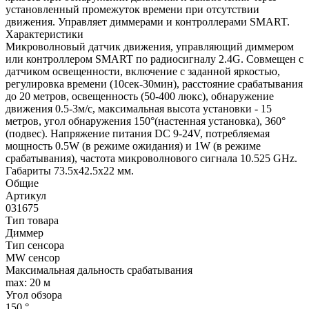
установленный промежуток времени при отсутствии
движения. Управляет диммерами и контроллерами SMART.
Характеристики
Микроволновый датчик движения, управляющий диммером
или контроллером SMART по радиосигналу 2.4G. Совмещен с
датчиком освещенности, включение с заданной яркостью,
регулировка времени (10сек-30мин), расстояние срабатывания
до 20 метров, освещенность (50-400 люкс), обнаружение
движения 0.5-3м/с, максимальная высота установки - 15
метров, угол обнаружения 150°(настенная установка), 360°
(подвес). Напряжение питания DC 9-24V, потребляемая
мощность 0.5W (в режиме ожидания) и 1W (в режиме
срабатывания), частота микроволнового сигнала 10.525 GHz.
Габариты 73.5х42.5х22 мм.
Общие
Артикул
031675
Тип товара
Диммер
Тип сенсора
MW сенсор
Максимальная дальность срабатывания
max: 20 м
Угол обзора
150 °