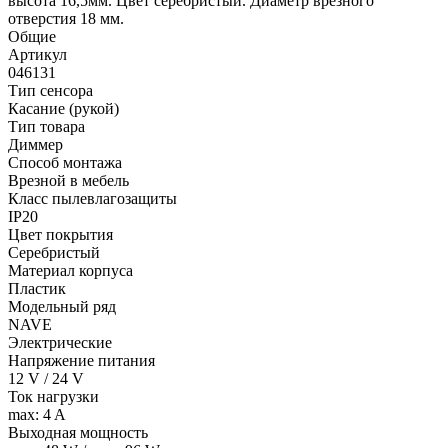
высота 16,5мм. Цвет серебристый. Диаметр врезного
отверстия 18 мм.
Общие
Артикул
046131
Тип сенсора
Касание (рукой)
Тип товара
Диммер
Способ монтажа
Врезной в мебель
Класс пылевлагозащиты
IP20
Цвет покрытия
Серебристый
Материал корпуса
Пластик
Модельный ряд
NAVE
Электрические
Напряжение питания
12 V / 24 V
Ток нагрузки
max: 4 A
Выходная мощность