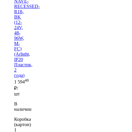
NAVE-
RECESSED-
R18-
BK
(12-
24V,
48-
96W,
M-
FC)
(Arlight,
IP20
Пластик,
2
года)
40
1 594
₽/
шт
В
наличии
Коробка
(картон)
1