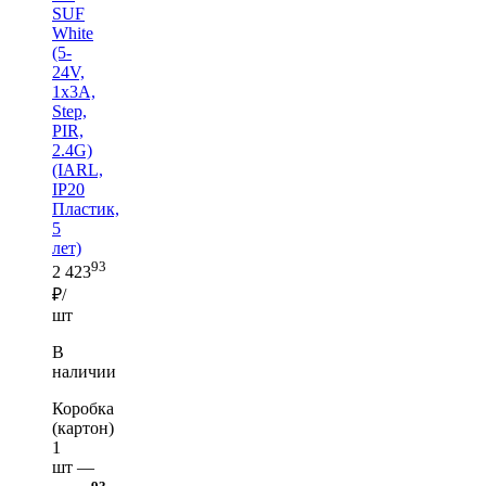
SUF
White
(5-
24V,
1x3A,
Step,
PIR,
2.4G)
(IARL,
IP20
Пластик,
5
лет)
93
2 423
₽/
шт
В
наличии
Коробка
(картон)
1
шт —
93