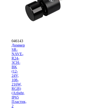
046143
Диммер
SR-
NAVE-
R24-
3CH-
BK
(12-
24V,
108-
216W,
RGB)
(Arlight,
IP65
Пластик,
2