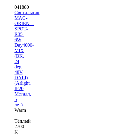
041880
Светильник
MAG-
ORIENT-
SPOT-
R35-
6W
Day4000-
MIX
(BK,
24
deg,
48V,
DALI)
(Arlight,
IP20
Металл,
5
лет)
Warm
|
Тёплый
2700
K