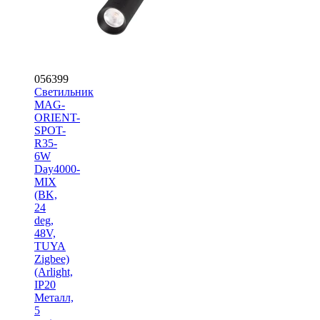
056399
Светильник
MAG-
ORIENT-
SPOT-
R35-
6W
Day4000-
MIX
(BK,
24
deg,
48V,
TUYA
Zigbee)
(Arlight,
IP20
Металл,
5