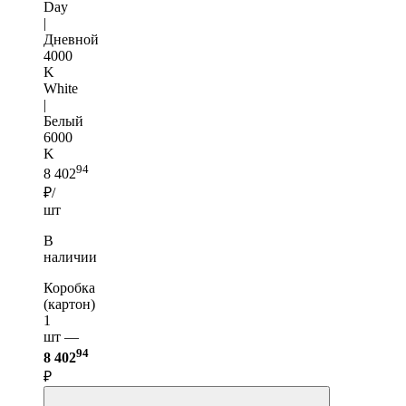
Day
|
Дневной
4000
K
White
|
Белый
6000
K
94
8 402
₽/
шт
В
наличии
Коробка
(картон)
1
шт —
94
8 402
₽