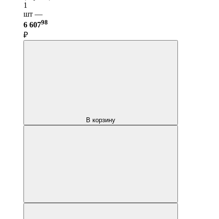
1
шт —
98
6 607
₽
В корзину