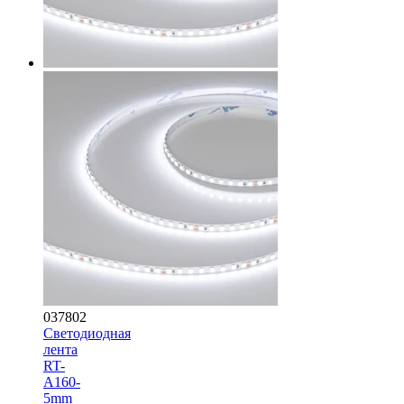
037802
Светодиодная
лента
RT-
A160-
5mm