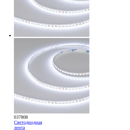
037808
Светодиодная
лента