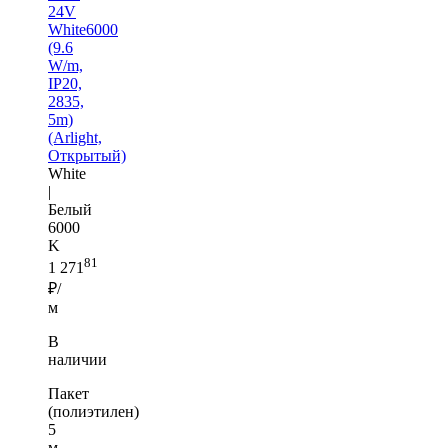
24V
White6000
(9.6
W/m,
IP20,
2835,
5m)
(Arlight,
Открытый)
White
|
Белый
6000
K
81
1 271
₽/
м
В
наличии
Пакет
(полиэтилен)
5
м —