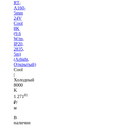
RT-
A160-
5mm
24V
Cool
8K
(9.6
W/m,
IP20,
2835,
5m)
(Arlight,
Открытый)
Cool
|
Холодный
8000
K
81
1 271
₽/
м
В
наличии