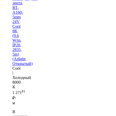
лента
RT-
A160-
5mm
24V
Cool
8K
(9.6
W/m,
IP20,
2835,
5m)
(Arlight,
Открытый)
Cool
|
Холодный
8000
K
81
1 271
₽/
м
В