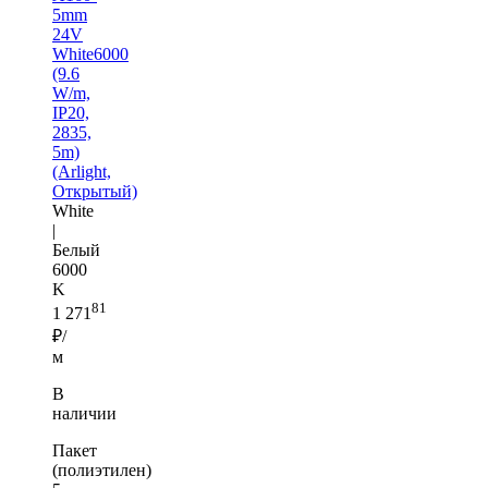
5mm
24V
White6000
(9.6
W/m,
IP20,
2835,
5m)
(Arlight,
Открытый)
White
|
Белый
6000
K
81
1 271
₽/
м
В
наличии
Пакет
(полиэтилен)