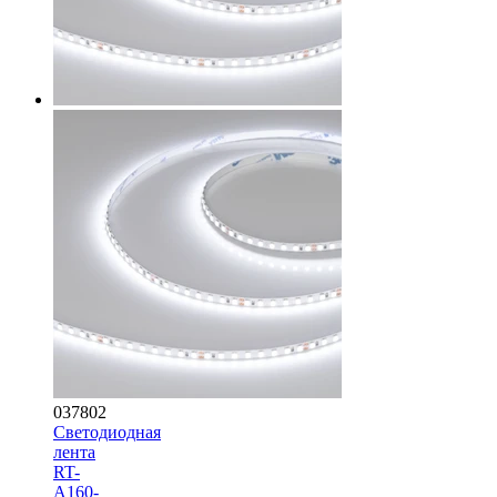
037802
Светодиодная
лента
RT-
A160-