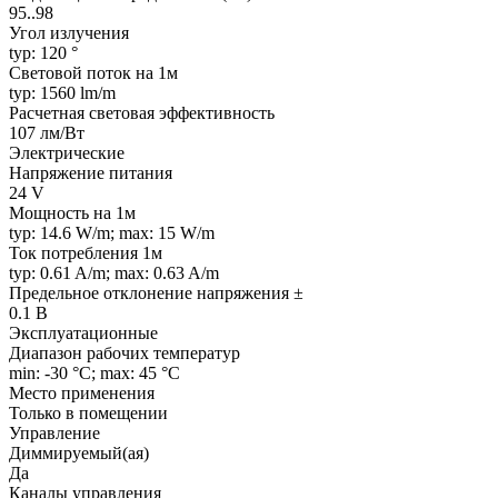
95..98
Угол излучения
typ: 120 °
Световой поток на 1м
typ: 1560 lm/m
Расчетная световая эффективность
107 лм/Вт
Электрические
Напряжение питания
24 V
Мощность на 1м
typ: 14.6 W/m; max: 15 W/m
Ток потребления 1м
typ: 0.61 A/m; max: 0.63 A/m
Предельное отклонение напряжения ±
0.1 В
Эксплуатационные
Диапазон рабочих температур
min: -30 °C; max: 45 °C
Место применения
Только в помещении
Управление
Диммируемый(ая)
Да
Каналы управления