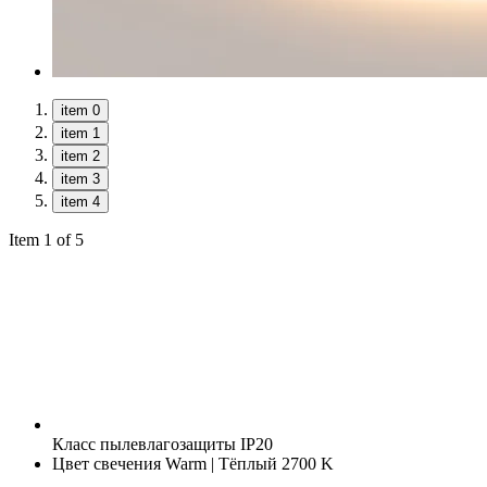
item 0
item 1
item 2
item 3
item 4
Item 1 of 5
Класс пылевлагозащиты
IP20
Цвет свечения
Warm | Тёплый 2700 K