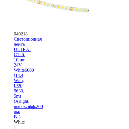
040218
Светодиодная
лента
ULTRA-
C126-
10mm
24V
White6000
(14.4
W/m,
IP20,
5630,
5m)
(Arlight,
высок.эфф.200
лм/
Вт)
White
|