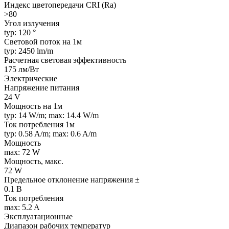
Индекс цветопередачи CRI (Ra)
>80
Угол излучения
typ: 120 °
Световой поток на 1м
typ: 2450 lm/m
Расчетная световая эффективность
175 лм/Вт
Электрические
Напряжение питания
24 V
Мощность на 1м
typ: 14 W/m; max: 14.4 W/m
Ток потребления 1м
typ: 0.58 A/m; max: 0.6 A/m
Мощность
max: 72 W
Мощность, макс.
72 W
Предельное отклонение напряжения ±
0.1 В
Ток потребления
max: 5.2 A
Эксплуатационные
Диапазон рабочих температур