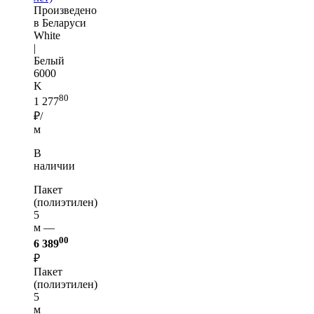
Произведено
в Беларуси
White
|
Белый
6000
K
80
1 277
₽/
м
В
наличии
Пакет
(полиэтилен)
5
м —
00
6 389
₽
Пакет
(полиэтилен)
5
м