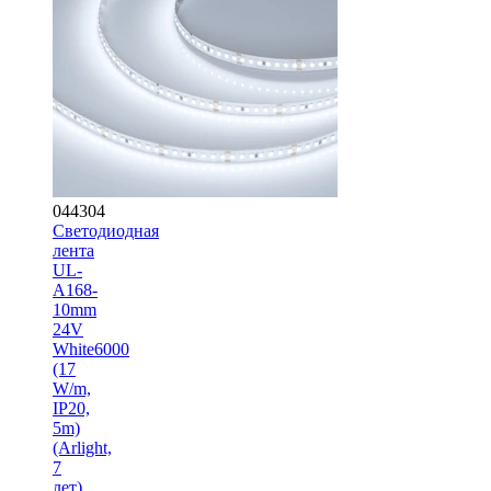
044304
Светодиодная
лента
UL-
A168-
10mm
24V
White6000
(17
W/m,
IP20,
5m)
(Arlight,
7
лет)