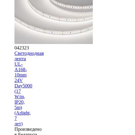
042323
Светодиодная
лента
UL-
A168-
10mm
24V
Day5000
(17
W/m,
IP20,
5m)
(Arlight,
7
лет)
Произведено
в Беларуси