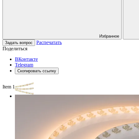
Избранное
Распечатать
Задать вопрос
Поделиться
ВКонтакте
Telegram
Скопировать ссылку
Item 1 of 3