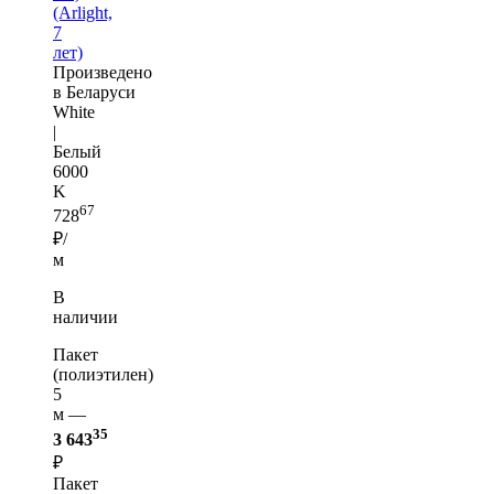
(Arlight,
7
лет)
Произведено
в Беларуси
White
|
Белый
6000
K
67
728
₽/
м
В
наличии
Пакет
(полиэтилен)
5
м —
35
3 643
₽
Пакет