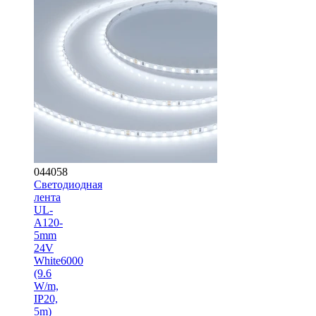
044058
Светодиодная
лента
UL-
A120-
5mm
24V
White6000
(9.6
W/m,
IP20,
5m)