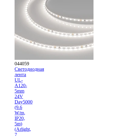
044059
Светодиодная
лента
UL-
A120-
5mm
24V
Day5000
(9.6
W/m,
IP20,
5m)
(Arlight,
7