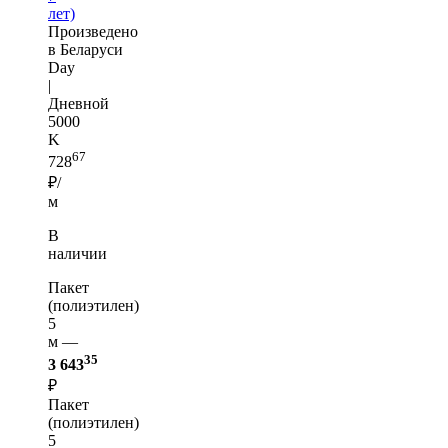
лет)
Произведено
в Беларуси
Day
|
Дневной
5000
K
67
728
₽/
м
В
наличии
Пакет
(полиэтилен)
5
м —
35
3 643
₽
Пакет
(полиэтилен)
5