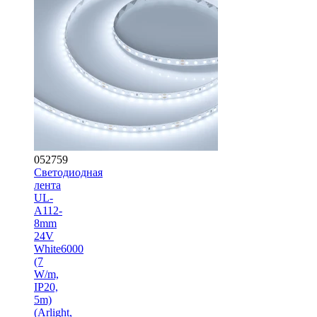
052759
Светодиодная
лента
UL-
A112-
8mm
24V
White6000
(7
W/m,
IP20,
5m)
(Arlight,