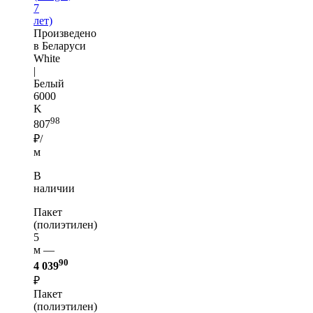
7
лет)
Произведено
в Беларуси
White
|
Белый
6000
K
98
807
₽/
м
В
наличии
Пакет
(полиэтилен)
5
м —
90
4 039
₽
Пакет
(полиэтилен)