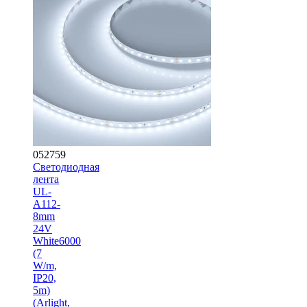
052759
Светодиодная
лента
UL-
A112-
8mm
24V
White6000
(7
W/m,
IP20,
5m)
(Arlight,