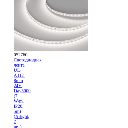
052760
Светодиодная
лента
UL-
A112-
8mm
24V
Day5000
(7
W/m,
IP20,
5m)
(Arlight,
7
лет)