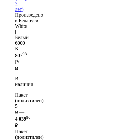
7
лет)
Произведено
в Беларуси
White
|
Белый
6000
K
98
807
₽/
м
В
наличии
Пакет
(полиэтилен)
5
м —
90
4 039
₽
Пакет
(полиэтилен)