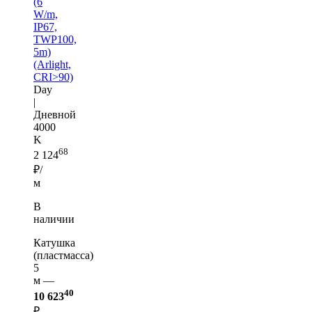
(6
W/m,
IP67,
TWP100,
5m)
(Arlight,
CRI>90)
Day
|
Дневной
4000
K
68
2 124
₽/
м
В
наличии
Катушка
(пластмасса)
5
м —
40
10 623
₽