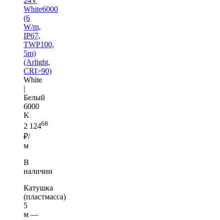
24V
White6000
(6
W/m,
IP67,
TWP100,
5m)
(Arlight,
CRI>90)
White
|
Белый
6000
K
68
2 124
₽/
м
В
наличии
Катушка
(пластмасса)
5
м —