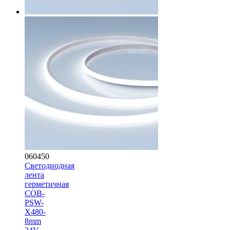
060450
Светодиодная
лента
герметичная
COB-
PSW-
X480-
8mm