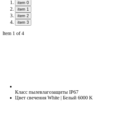
item 0
item 1
item 2
item 3
Item 1 of 4
Класс пылевлагозащиты
IP67
Цвет свечения
White | Белый 6000 K