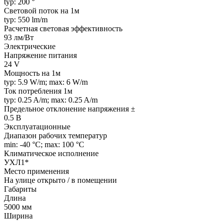
typ: 200 °
Световой поток на 1м
typ: 550 lm/m
Расчетная световая эффективность
93 лм/Вт
Электрические
Напряжение питания
24 V
Мощность на 1м
typ: 5.9 W/m; max: 6 W/m
Ток потребления 1м
typ: 0.25 A/m; max: 0.25 A/m
Предельное отклонение напряжения ±
0.5 В
Эксплуатационные
Диапазон рабочих температур
min: -40 °C; max: 100 °C
Климатическое исполнение
УХЛ1*
Место применения
На улице открыто / в помещении
Габариты
Длина
5000 мм
Ширина