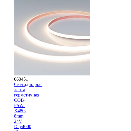
060451
Светодиодная
лента
герметичная
COB-
PSW-
X480-
8mm
24V
Day4000