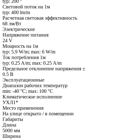
typ: 200 °
Световой поток на 1м
typ: 400 lm/m
Расчетная световая эффективность
68 лм/Вт
Электрические
Напряжение питания
24 V
Мощность на 1м
typ: 5.9 W/m; max: 6 W/m
Ток потребления 1м
typ: 0.25 A/m; max: 0.25 A/m
Предельное отклонение напряжения ±
0.5 В
Эксплуатационные
Диапазон рабочих температур
min: -40 °C; max: 100 °C
Климатическое исполнение
УХЛ1*
Место применения
На улице открыто / в помещении
Габариты
Длина
5000 мм
Ширина