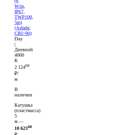
(6
W/m,
IP67,
TWP100,
5m)
(Arlight,
CRI>90)
Day
|
Дневной
4000
K
68
2 124
₽/
м
В
наличии
Катушка
(пластмасса)
5
м —
40
10 623
₽