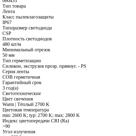
060453
Тип товара
Лента
Класс пылевлагозащиты
IP67
Типоразмер светодиода
CSP
Плотность светодиодов
480 шт/м
Минимальный отрезок
50 мм
Тип герметизации
Силикон, экструзия прозр. прямоуг. - PS
Серия ленты
COB герметичная
Гарантийный срок
3 год(а)
Светотехнические
Цвет свечения
Warm | Тёплый 2700 K
Цветовая температура
min: 2600 K; typ: 2700 K; max: 2800 K
Индекс цветопередачи CRI (Ra)
>90
Угол излучения