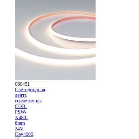
060451
Светодиодная
лента
герметичная
COB-
PSW-
X480-
8mm
24V
Day4000