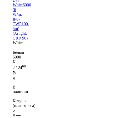
24V
White6000
(6
W/m,
IP67,
TWP100,
5m)
(Arlight,
CRI>90)
White
|
Белый
6000
K
68
2 124
₽/
м
В
наличии
Катушка
(пластмасса)
5
м —