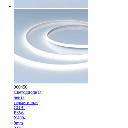
060450
Светодиодная
лента
герметичная
COB-
PSW-
X480-
8mm