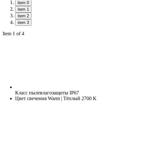
item 0
item 1
item 2
item 3
Item 1 of 4
Класс пылевлагозащиты
IP67
Цвет свечения
Warm | Тёплый 2700 K