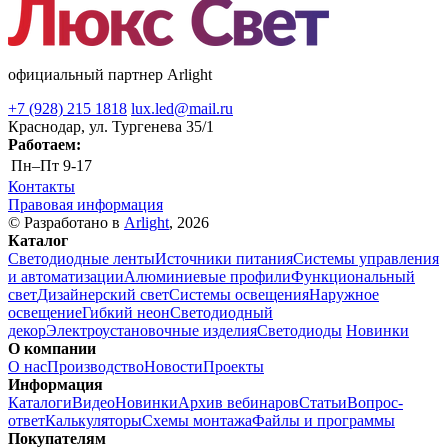
официальный партнер Arlight
+7 (928) 215 1818
lux.led@mail.ru
Краснодар, ул. Тургенева 35/1
Работаем:
Пн–Пт
9-17
Контакты
Правовая информация
© Разработано в
Arlight
, 2026
Каталог
Светодиодные ленты
Источники питания
Системы управления
и автоматизации
Алюминиевые профили
Функциональный
свет
Дизайнерский свет
Системы освещения
Наружное
освещение
Гибкий неон
Светодиодный
декор
Электроустановочные изделия
Светодиоды
Новинки
О компании
О нас
Производство
Новости
Проекты
Информация
Каталоги
Видео
Новинки
Архив вебинаров
Статьи
Вопрос-
ответ
Калькуляторы
Схемы монтажа
Файлы и программы
Покупателям