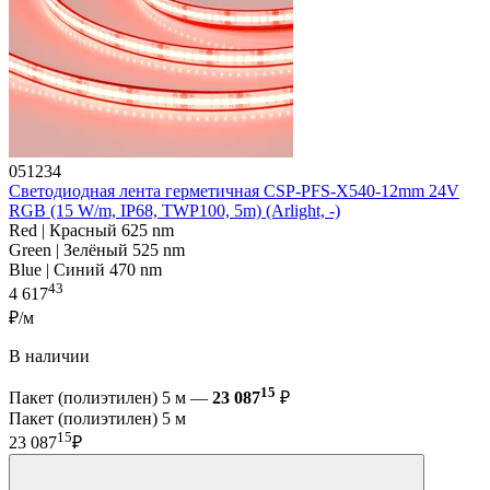
051234
Светодиодная лента герметичная CSP-PFS-X540-12mm 24V
RGB (15 W/m, IP68, TWP100, 5m) (Arlight, -)
Red | Красный 625 nm
Green | Зелёный 525 nm
Blue | Синий 470 nm
43
4 617
₽/м
В наличии
15
Пакет (полиэтилен) 5 м —
23 087
₽
Пакет (полиэтилен) 5 м
15
23 087
₽