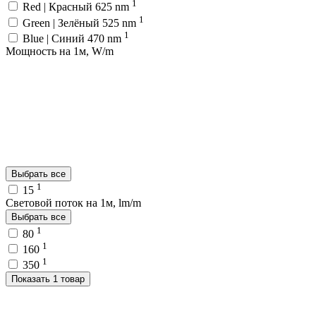
1
Red | Красный 625 nm
1
Green | Зелёный 525 nm
1
Blue | Синий 470 nm
Мощность на 1м, W/m
Выбрать все
1
15
Световой поток на 1м, lm/m
Выбрать все
1
80
1
160
1
350
Показать 1 товар