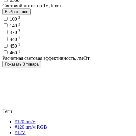
6500
Световой поток на 1м, lm/m
Выбрать все
3
100
3
140
3
370
1
440
1
450
1
460
Расчетная световая эффективность, лм/Вт
Показать 3 товара
Теги
#120 шт/м
#120 шт/м RGB
#12V