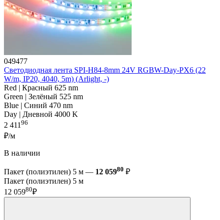
049477
Светодиодная лента SPI-H84-8mm 24V RGBW-Day-PX6 (22
W/m, IP20, 4040, 5m) (Arlight, -)
Red | Красный 625 nm
Green | Зелёный 525 nm
Blue | Синий 470 nm
Day | Дневной 4000 K
96
2 411
₽/м
В наличии
80
Пакет (полиэтилен) 5 м —
12 059
₽
Пакет (полиэтилен) 5 м
80
12 059
₽