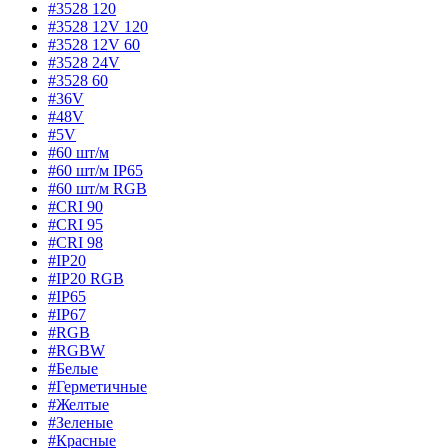
#3528 120
#3528 12V 120
#3528 12V 60
#3528 24V
#3528 60
#36V
#48V
#5V
#60 шт/м
#60 шт/м IP65
#60 шт/м RGB
#CRI 90
#CRI 95
#CRI 98
#IP20
#IP20 RGB
#IP65
#IP67
#RGB
#RGBW
#Белые
#Герметичные
#Желтые
#Зеленые
#Красные