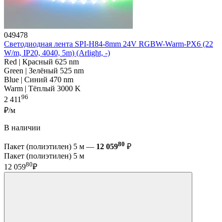
049478
Светодиодная лента SPI-H84-8mm 24V RGBW-Warm-PX6 (22
W/m, IP20, 4040, 5m) (Arlight, -)
Red | Красный 625 nm
Green | Зелёный 525 nm
Blue | Синий 470 nm
Warm | Тёплый 3000 K
96
2 411
₽/м
В наличии
80
Пакет (полиэтилен) 5 м —
12 059
₽
Пакет (полиэтилен) 5 м
80
12 059
₽