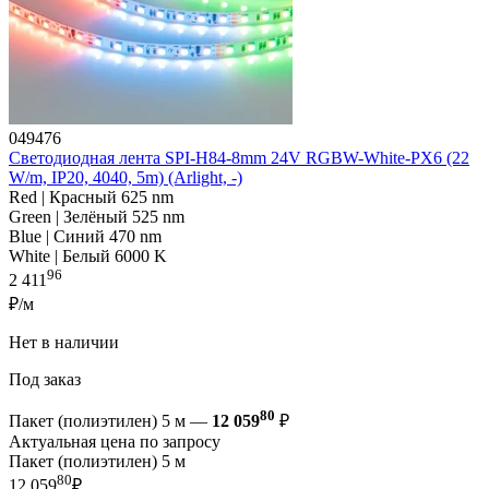
049476
Светодиодная лента SPI-H84-8mm 24V RGBW-White-PX6 (22
W/m, IP20, 4040, 5m) (Arlight, -)
Red | Красный 625 nm
Green | Зелёный 525 nm
Blue | Синий 470 nm
White | Белый 6000 K
96
2 411
₽/м
Нет в наличии
Под заказ
80
Пакет (полиэтилен) 5 м —
12 059
₽
Актуальная цена по запросу
Пакет (полиэтилен) 5 м
80
12 059
₽