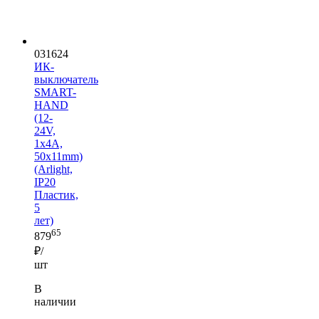
031624
ИК-
выключатель
SMART-
HAND
(12-
24V,
1х4А,
50x11mm)
(Arlight,
IP20
Пластик,
5
лет)
65
879
₽/
шт
В
наличии