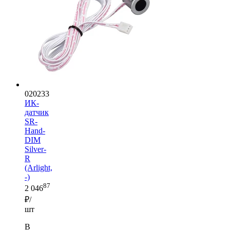
020233
ИК-
датчик
SR-
Hand-
DIM
Silver-
R
(Arlight,
-)
87
2 046
₽/
шт
В