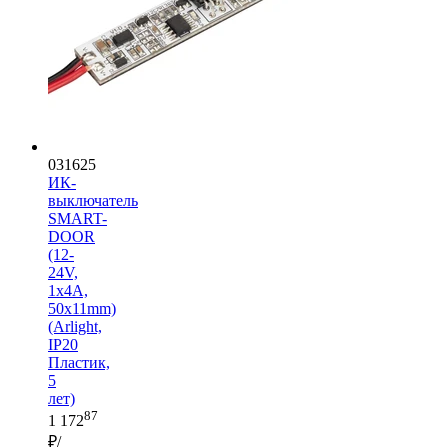
031625
ИК-
выключатель
SMART-
DOOR
(12-
24V,
1х4А,
50x11mm)
(Arlight,
IP20
Пластик,
5
лет)
87
1 172
₽/