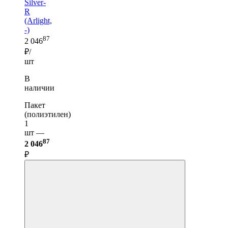
Silver-
R
(Arlight,
-)
87
2 046
₽/
шт
В
наличии
Пакет
(полиэтилен)
1
шт —
87
2 046
₽