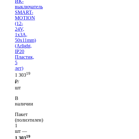
ИК-
выключатель
SMART-
MOTION
(12-
24V,
1х3А,
50x11mm)
(Arlight,
IP20
Пластик,
5
лет)
19
1 303
₽/
шт
В
наличии
Пакет
(полиэтилен)
1
шт —
19
1 303