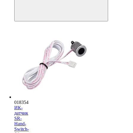
018354
ИК-
датчик
SR-
Hand-
Switch-