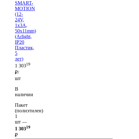
SMART-
MOTION
(12-
24V,
1х3А,
50x11mm)
(Arlight,
IP20
Пластик,
5
лет)
19
1 303
₽/
шт
В
наличии
Пакет
(полиэтилен)
1
шт —
19
1 303
₽