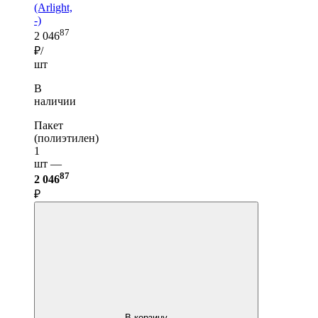
(Arlight,
-)
87
2 046
₽/
шт
В
наличии
Пакет
(полиэтилен)
1
шт —
87
2 046
₽
В корзину