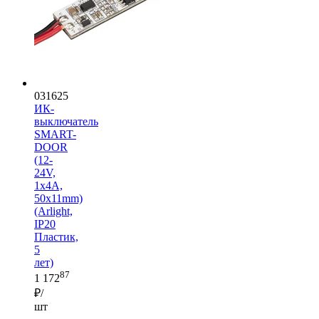
031625
ИК-
выключатель
SMART-
DOOR
(12-
24V,
1х4А,
50x11mm)
(Arlight,
IP20
Пластик,
5
лет)
87
1 172
₽/
шт