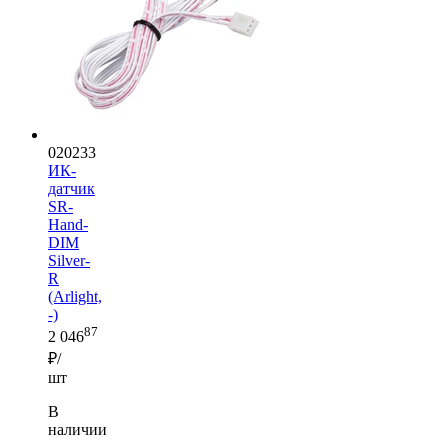
020233
ИК-
датчик
SR-
Hand-
DIM
Silver-
R
(Arlight,
-)
87
2 046
₽/
шт
В
наличии