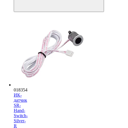
018354
ИК-
датчик
SR-
Hand-
Switch-
Silver-
R