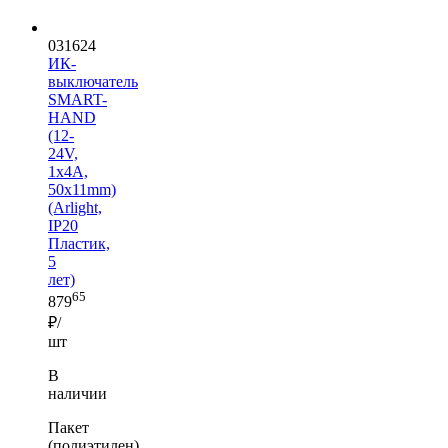
031624
ИК-
выключатель
SMART-
HAND
(12-
24V,
1х4А,
50x11mm)
(Arlight,
IP20
Пластик,
5
лет)
65
879
₽/
шт
В
наличии
Пакет
(полиэтилен)