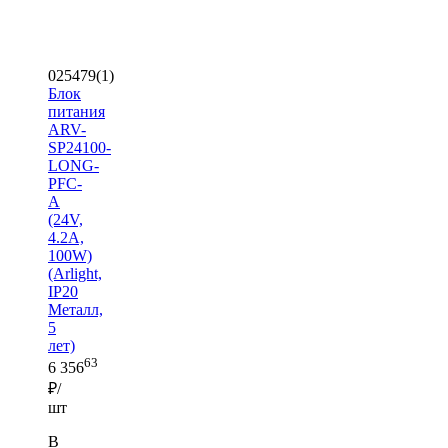
025479(1)
Блок
питания
ARV-
SP24100-
LONG-
PFC-
A
(24V,
4.2A,
100W)
(Arlight,
IP20
Металл,
5
лет)
63
6 356
₽/
шт
В