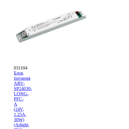
031104
Блок
питания
ARV-
SP24030-
LONG-
PFC-
A
(24V,
1.25A,
30W)
(Arlight,