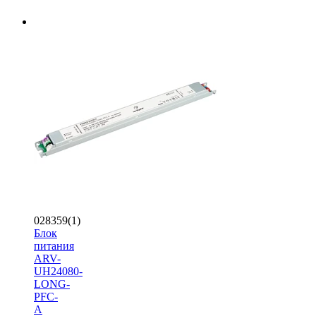
028359(1)
Блок
питания
ARV-
UH24080-
LONG-
PFC-
A