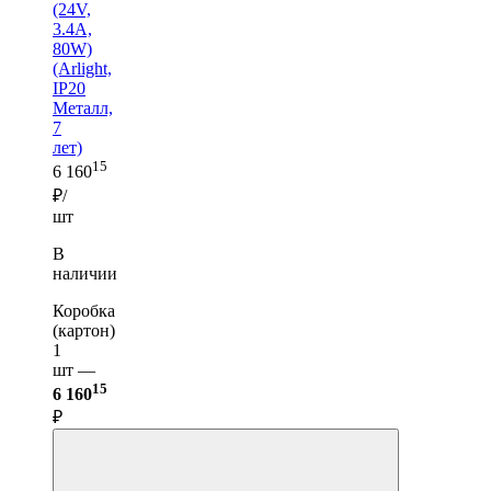
(24V,
3.4A,
80W)
(Arlight,
IP20
Металл,
7
лет)
15
6 160
₽/
шт
В
наличии
Коробка
(картон)
1
шт —
15
6 160
₽