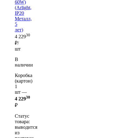
60W)
(Arlight,
IP20
Металл,
5
лет)
30
4 229
₽/
шт
В
наличии
Коробка
(картон)
1
шт —
30
4 229
₽
Статус
товара:
выводится
из