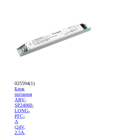
025594(1)
Блок
питания
ARV-
SP24060-
LONG-
PFC-
A
(24V,
2.5A,