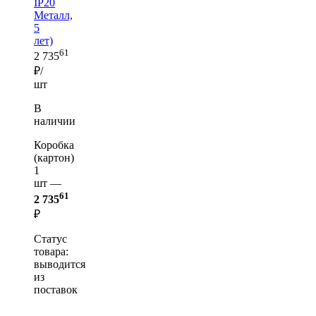
IP20
Металл,
5
лет)
61
2 735
₽/
шт
В
наличии
Коробка
(картон)
1
шт —
61
2 735
₽
Статус
товара:
выводится
из
поставок