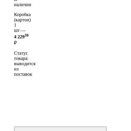
наличии
Коробка
(картон)
1
шт —
30
4 229
₽
Статус
товара:
выводится
из
поставок