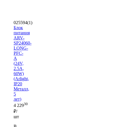
025594(1)
Блок
питания
ARV-
SP24060-
LONG-
PFC-
A
(24V,
2.5A,
60W)
(Arlight,
IP20
Металл,
5
лет)
30
4 229
₽/
шт
В