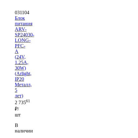
031104
Блок
питания
ARV-
SP24030-
LONG-
PFC-
A
(24V,
1.25A,
30W)
(Arlight,
IP20
Металл,
5
лет)
61
2 735
₽/
шт
В
наличии