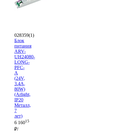
028359(1)
Блок
питания
ARV-
UH24080-
LONG-
PFC-
A
(24V,
3.4A,
80W)
(Arlight,
IP20
Металл,
7
лет)
15
6 160
₽/