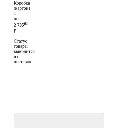
Коробка
(картон)
1
шт —
61
2 735
₽
Статус
товара:
выводится
из
поставок