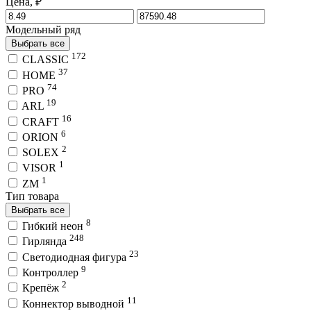
Цена, ₽
Модельный ряд
Выбрать все
172
CLASSIC
37
HOME
74
PRO
19
ARL
16
CRAFT
6
ORION
2
SOLEX
1
VISOR
1
ZM
Тип товара
Выбрать все
8
Гибкий неон
248
Гирлянда
23
Светодиодная фигура
9
Контроллер
2
Крепёж
11
Коннектор выводной