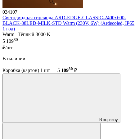
034107
Светодиодная гирлянда ARD-EDGE-CLASSIC-2400x600-
BLACK-88LED-MILK-STD Warm (230V, 6W) (Ardecoled, IP65,
1 год)
Warm | Тёплый 3000 K
80
5 109
₽/шт
В наличии
80
Коробка (картон) 1 шт —
5 109
₽
В корзину