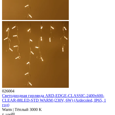
026004
Светодиодная гирлянда ARD-EDGE-CLASSIC-2400x600-
CLEAR-88LED-STD WARM (230V, 6W) (Ardecoled, IP65, 1
год)
Warm | Тёплый 3000 K
80