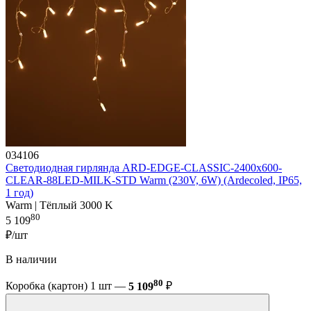
034106
Светодиодная гирлянда ARD-EDGE-CLASSIC-2400x600-
CLEAR-88LED-MILK-STD Warm (230V, 6W) (Ardecoled, IP65,
1 год)
Warm | Тёплый 3000 K
80
5 109
₽/шт
В наличии
80
Коробка (картон) 1 шт —
5 109
₽