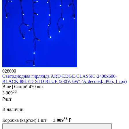
026009
Светодиодная гирлянда ARD-EDGE-CLASSIC-2400x600-
BLACK-88LED-STD BLUE (230V, 6W) (Ardecoled, IP65, 1 год)
Blue | Синий 470 nm
56
3 909
₽/шт
В наличии
56
Коробка (картон) 1 шт —
3 909
₽