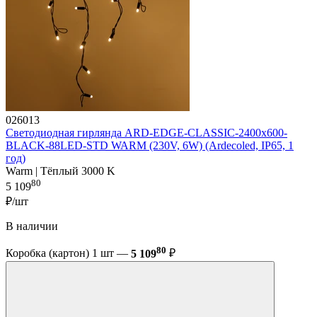
026013
Светодиодная гирлянда ARD-EDGE-CLASSIC-2400x600-
BLACK-88LED-STD WARM (230V, 6W) (Ardecoled, IP65, 1
год)
Warm | Тёплый 3000 K
80
5 109
₽/шт
В наличии
80
Коробка (картон) 1 шт —
5 109
₽