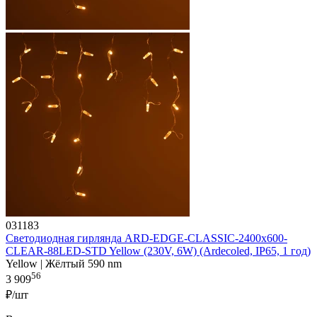
031183
Светодиодная гирлянда ARD-EDGE-CLASSIC-2400x600-
CLEAR-88LED-STD Yellow (230V, 6W) (Ardecoled, IP65, 1 год)
Yellow | Жёлтый 590 nm
56
3 909
₽/шт