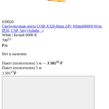
039020
Светодиодная лента COB-X320-8mm 24V White6000(8 W/m,
IP20, CSP, 5m) (Arlight, -)
White | Белый 6000 K
25
700
₽/м
Нет в наличии
25
Пакет (полиэтилен) 5 м —
3 501
₽
Пакет (полиэтилен) 5 м
25
3 501
₽