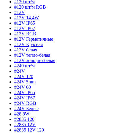
#120 шт/м
#120 шт/м RGB
#12V
#12V 14,4W
#12V IP65
#12V IP67
#12V RGB
#12V Герметичные
#12V Красная
#12V белая
#12V тепло-белая
#12V холодно-белая
#240 шт/м
#24V
#24V 120
#24V 5mm
#24V 60
#24V IP65
#24V IP67
#24V RGB
#24V Белые
#28,8W
#2835 120
#2835 12V
#2835 12V 120