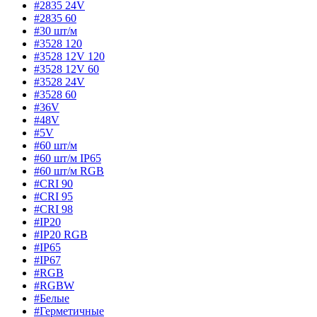
#2835 24V
#2835 60
#30 шт/м
#3528 120
#3528 12V 120
#3528 12V 60
#3528 24V
#3528 60
#36V
#48V
#5V
#60 шт/м
#60 шт/м IP65
#60 шт/м RGB
#CRI 90
#CRI 95
#CRI 98
#IP20
#IP20 RGB
#IP65
#IP67
#RGB
#RGBW
#Белые
#Герметичные