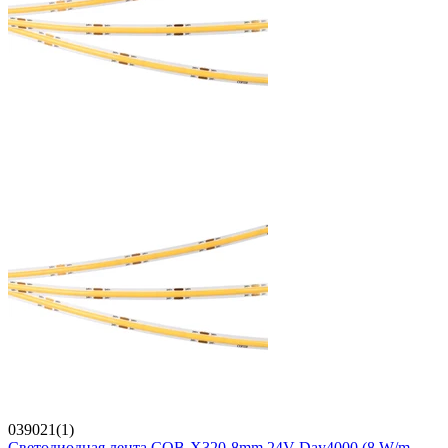
039021(1)
Светодиодная лента COB-X320-8mm 24V Day4000 (8 W/m,