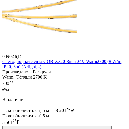
039023(1)
Светодиодная лента COB-X320-8mm 24V Warm2700 (8 W/m,
IP20, 5m) (Arlight, -)
Произведено в Беларуси
Warm | Тёплый 2700 K
25
700
₽/м
В наличии
25
Пакет (полиэтилен) 5 м —
3 501
₽
Пакет (полиэтилен) 5 м
25
3 501
₽