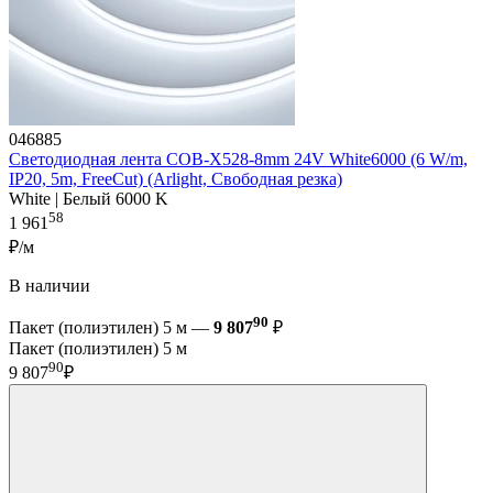
046885
Светодиодная лента COB-X528-8mm 24V White6000 (6 W/m,
IP20, 5m, FreeCut) (Arlight, Свободная резка)
White | Белый 6000 K
58
1 961
₽/м
В наличии
90
Пакет (полиэтилен) 5 м —
9 807
₽
Пакет (полиэтилен) 5 м
90
9 807
₽