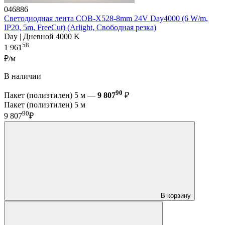
046886
Светодиодная лента COB-X528-8mm 24V Day4000 (6 W/m,
IP20, 5m, FreeCut) (Arlight, Свободная резка)
Day | Дневной 4000 K
58
1 961
₽/м
В наличии
90
Пакет (полиэтилен) 5 м —
9 807
₽
Пакет (полиэтилен) 5 м
90
9 807
₽
В корзину