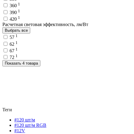
1
360
1
390
1
420
Расчетная световая эффективность, лм/Вт
Выбрать все
1
57
1
62
1
67
1
72
Показать 4 товара
Теги
#120 шт/м
#120 шт/м RGB
#12V