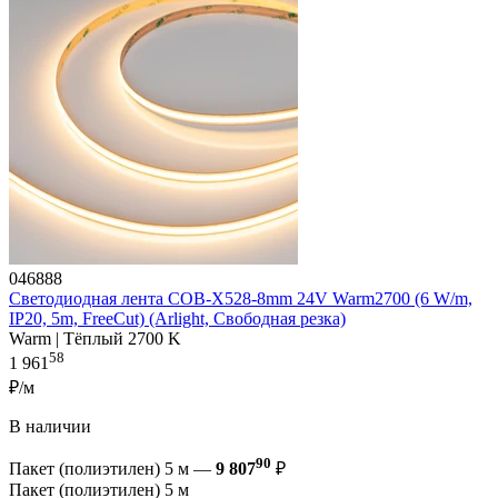
046888
Светодиодная лента COB-X528-8mm 24V Warm2700 (6 W/m,
IP20, 5m, FreeCut) (Arlight, Свободная резка)
Warm | Тёплый 2700 K
58
1 961
₽/м
В наличии
90
Пакет (полиэтилен) 5 м —
9 807
₽
Пакет (полиэтилен) 5 м