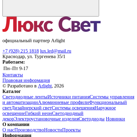
официальный партнер Arlight
+7 (928) 215 1818
lux.led@mail.ru
Краснодар, ул. Тургенева 35/1
Работаем:
Пн–Пт
9-17
Контакты
Правовая информация
© Разработано в
Arlight
, 2026
Каталог
Светодиодные ленты
Источники питания
Системы управления
и автоматизации
Алюминиевые профили
Функциональный
свет
Дизайнерский свет
Системы освещения
Наружное
освещение
Гибкий неон
Светодиодный
декор
Электроустановочные изделия
Светодиоды
Новинки
О компании
О нас
Производство
Новости
Проекты
Информация