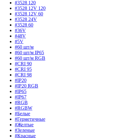
#3528 120
#3528 12V 120
#3528 12V 60
#3528 24V
#3528 60
#36V
#48V
#5V
#60 шт/м
#60 шт/м IP65
#60 шт/м RGB
#CRI 90
#CRI 95
#CRI 98
#IP20
#IP20 RGB
#IP65
#IP67
#RGB
#RGBW
#Белые
#Герметичные
#Желтые
#Зеленые
#Красные