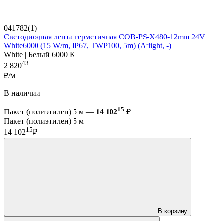
041782(1)
Светодиодная лента герметичная COB-PS-X480-12mm 24V
White6000 (15 W/m, IP67, TWP100, 5m) (Arlight, -)
White | Белый 6000 K
43
2 820
₽/м
В наличии
15
Пакет (полиэтилен) 5 м —
14 102
₽
Пакет (полиэтилен) 5 м
15
14 102
₽
В корзину