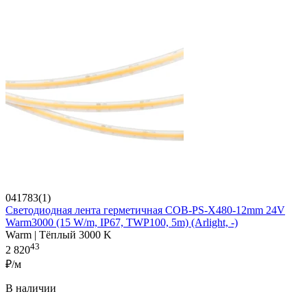
041783(1)
Светодиодная лента герметичная COB-PS-X480-12mm 24V
Warm3000 (15 W/m, IP67, TWP100, 5m) (Arlight, -)
Warm | Тёплый 3000 K
43
2 820
₽/м
В наличии