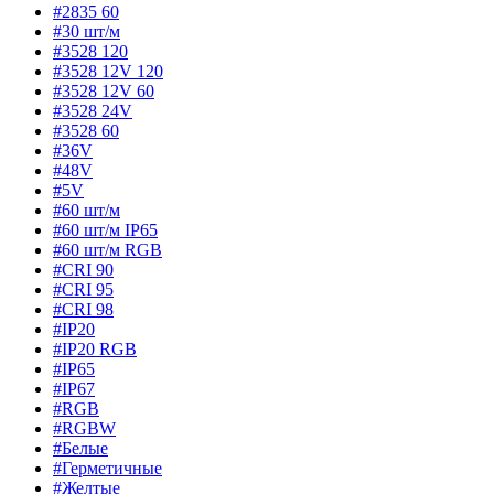
#2835 60
#30 шт/м
#3528 120
#3528 12V 120
#3528 12V 60
#3528 24V
#3528 60
#36V
#48V
#5V
#60 шт/м
#60 шт/м IP65
#60 шт/м RGB
#CRI 90
#CRI 95
#CRI 98
#IP20
#IP20 RGB
#IP65
#IP67
#RGB
#RGBW
#Белые
#Герметичные
#Желтые