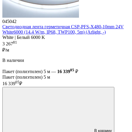
045042
Светодиодная лента герметичная CSP-PFS-X480-10mm 24V
White6000 (14.4 W/m, IP68, TWP100, 5m) (Arlight, -)
White | Белый 6000 K
81
3 267
₽/м
В наличии
05
Пакет (полиэтилен) 5 м —
16 339
₽
Пакет (полиэтилен) 5 м
05
16 339
₽
В корзину