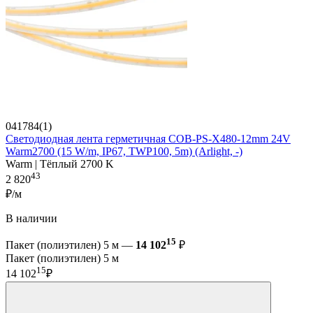
041784(1)
Светодиодная лента герметичная COB-PS-X480-12mm 24V
Warm2700 (15 W/m, IP67, TWP100, 5m) (Arlight, -)
Warm | Тёплый 2700 K
43
2 820
₽/м
В наличии
15
Пакет (полиэтилен) 5 м —
14 102
₽
Пакет (полиэтилен) 5 м
15
14 102
₽