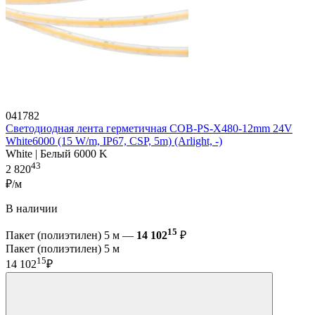
041782
Светодиодная лента герметичная COB-PS-X480-12mm 24V
White6000 (15 W/m, IP67, CSP, 5m) (Arlight, -)
White | Белый 6000 K
43
2 820
₽/м
В наличии
15
Пакет (полиэтилен) 5 м —
14 102
₽
Пакет (полиэтилен) 5 м
15
14 102
₽