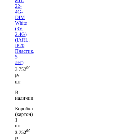
801-
22-
4G-
DIM
White
(3V,
2.4G)
(IARL,
IP20
Пластик,
5
лет)
00
3 752
₽/
шт
В
наличии
Коробка
(картон)
1
шт —
00
3 752
₽