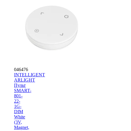
046476
INTELLIGENT
ARLIGHT
Пульт
SMART-
801-
22-
1G-
DIM
White
(3V,
Magnet,