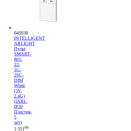
045930
INTELLIGENT
ARLIGHT
Пульт
SMART-
801-
22-
1G-
2SC-
DIM
White
(3V,
2.4G)
(IARL,
IP20
Пластик,
5
лет)
60
3 351