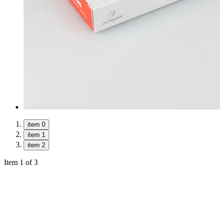
item 0
item 1
item 2
Item 1 of 3