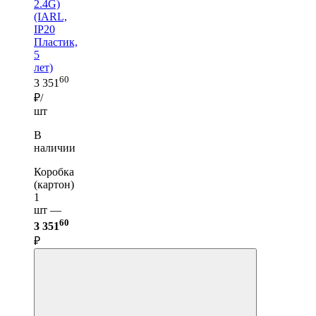
2.4G)
(IARL,
IP20
Пластик,
5
лет)
60
3 351
₽/
шт
В
наличии
Коробка
(картон)
1
шт —
60
3 351
₽