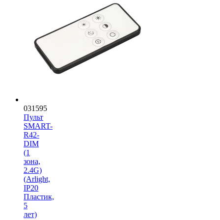
031595
Пульт
SMART-
R42-
DIM
(1
зона,
2.4G)
(Arlight,
IP20
Пластик,
5
лет)