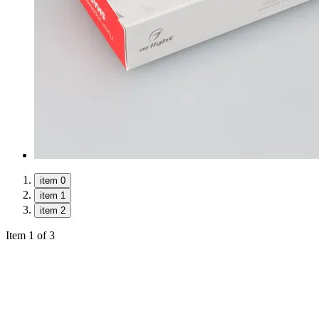
item 0
item 1
item 2
Item 1 of 3