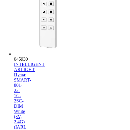
045930
INTELLIGENT
ARLIGHT
Пульт
SMART-
801-
22-
1G-
2SC-
DIM
White
(3V,
2.4G)
(IARL,