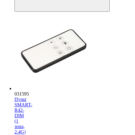
031595
Пульт
SMART-
R42-
DIM
(1
зона,
2.4G)