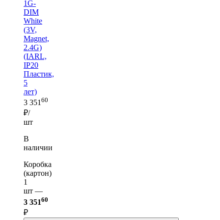
1G-
DIM
White
(3V,
Magnet,
2.4G)
(IARL,
IP20
Пластик,
5
лет)
60
3 351
₽/
шт
В
наличии
Коробка
(картон)
1
шт —
60
3 351
₽