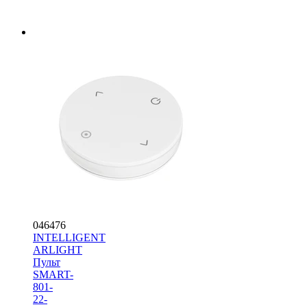
046476
INTELLIGENT
ARLIGHT
Пульт
SMART-
801-
22-