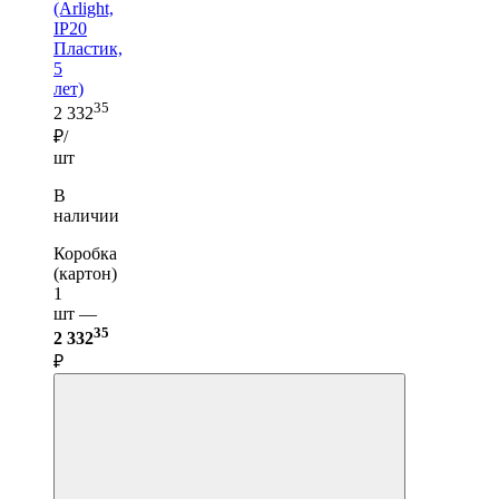
(Arlight,
IP20
Пластик,
5
лет)
35
2 332
₽/
шт
В
наличии
Коробка
(картон)
1
шт —
35
2 332
₽