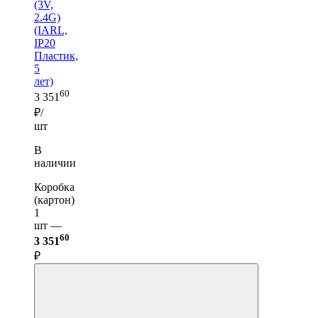
(3V,
2.4G)
(IARL,
IP20
Пластик,
5
лет)
60
3 351
₽/
шт
В
наличии
Коробка
(картон)
1
шт —
60
3 351
₽