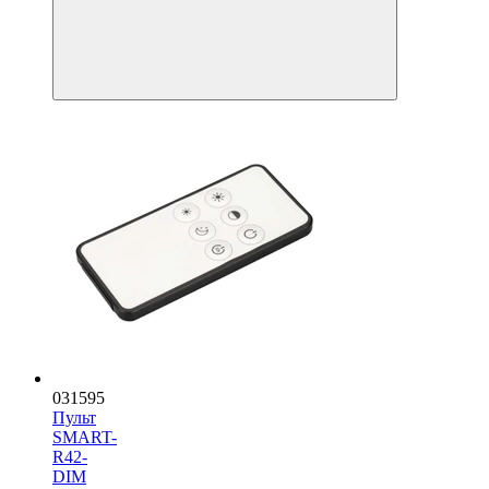
031595
Пульт
SMART-
R42-
DIM