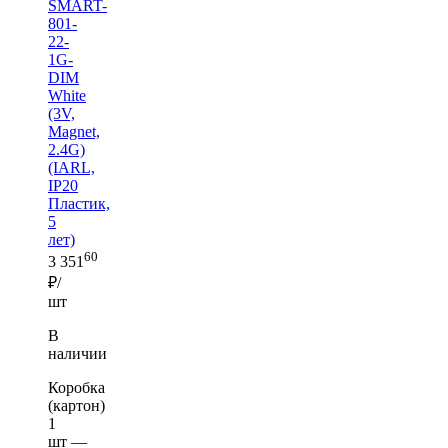
SMART-
801-
22-
1G-
DIM
White
(3V,
Magnet,
2.4G)
(IARL,
IP20
Пластик,
5
лет)
60
3 351
₽/
шт
В
наличии
Коробка
(картон)
1
шт —