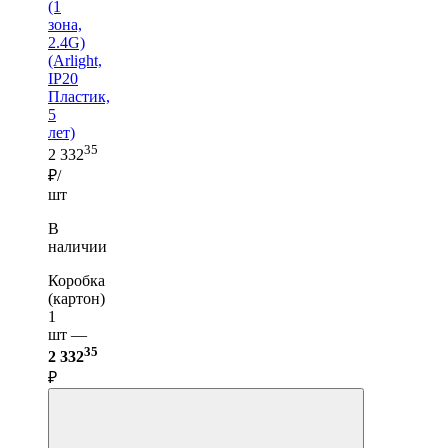
(1
зона,
2.4G)
(Arlight,
IP20
Пластик,
5
лет)
35
2 332
₽/
шт
В
наличии
Коробка
(картон)
1
шт —
35
2 332
₽