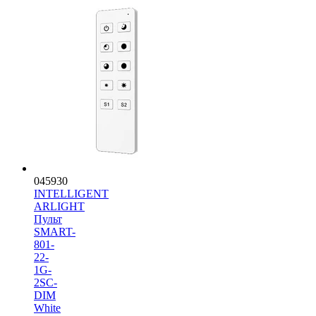
045930
INTELLIGENT
ARLIGHT
Пульт
SMART-
801-
22-
1G-
2SC-
DIM
White