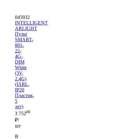
045932
INTELLIGENT
ARLIGHT
Пульт
SMART-
801-
22-
4G-
DIM
White
(3V,
2.4G)
(IARL,
IP20
Пластик,
5
лет)
00
3 752
₽/
шт
В