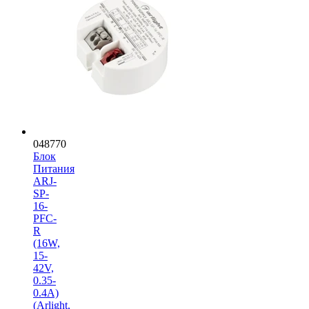
048770
Блок
Питания
ARJ-
SP-
16-
PFC-
R
(16W,
15-
42V,
0.35-
0.4A)
(Arlight,