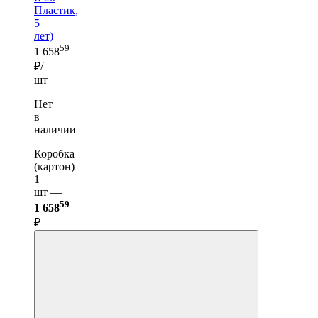
Пластик,
5
лет)
59
1 658
₽/
шт
Нет
в
наличии
Коробка
(картон)
1
шт —
59
1 658
₽