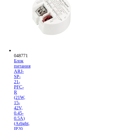
048771
Блок
питания
ARJ-
SP-
21-
PFC-
R
(21W,
15-
42V,
0.45-
0.5A)
(Arlight,
IP20