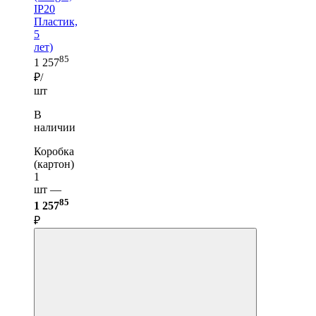
IP20
Пластик,
5
лет)
85
1 257
₽/
шт
В
наличии
Коробка
(картон)
1
шт —
85
1 257
₽