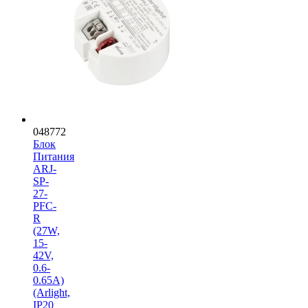
048772
Блок
Питания
ARJ-
SP-
27-
PFC-
R
(27W,
15-
42V,
0.6-
0.65A)
(Arlight,
IP20