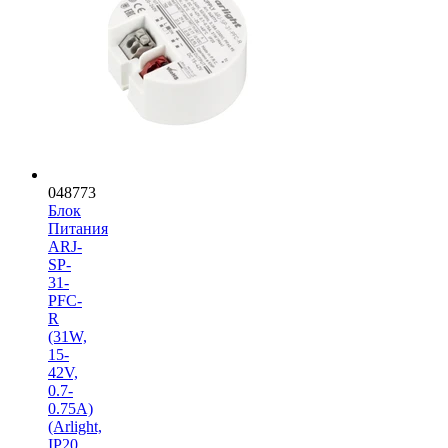
048773
Блок
Питания
ARJ-
SP-
31-
PFC-
R
(31W,
15-
42V,
0.7-
0.75A)
(Arlight,
IP20