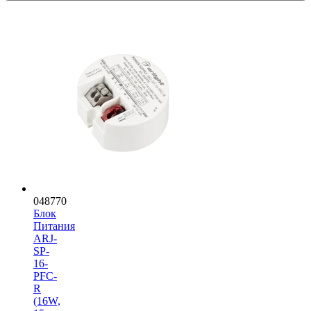
048770
Блок
Питания
ARJ-
SP-
16-
PFC-
R
(16W,