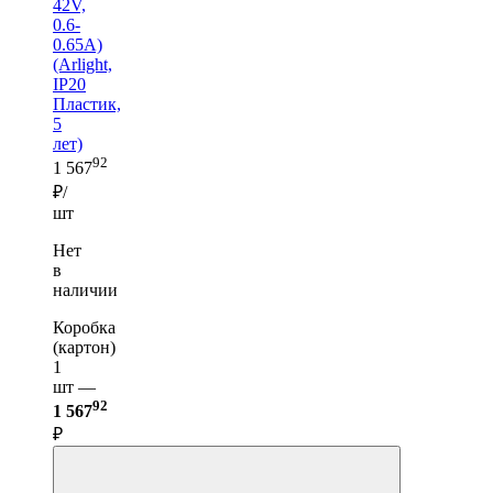
42V,
0.6-
0.65A)
(Arlight,
IP20
Пластик,
5
лет)
92
1 567
₽/
шт
Нет
в
наличии
Коробка
(картон)
1
шт —
92
1 567
₽