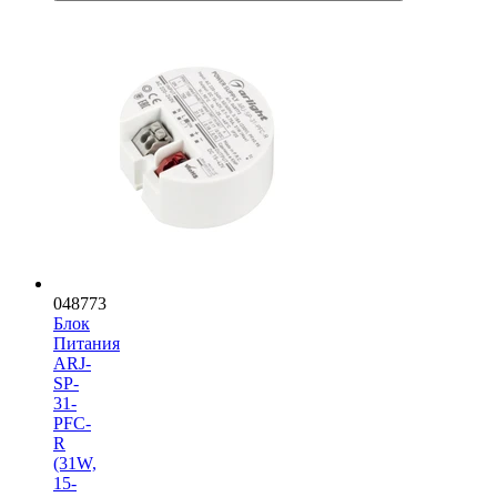
048773
Блок
Питания
ARJ-
SP-
31-
PFC-
R
(31W,
15-