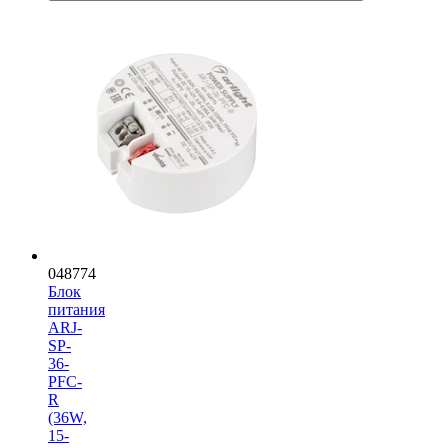
048774
Блок
питания
ARJ-
SP-
36-
PFC-
R
(36W,
15-