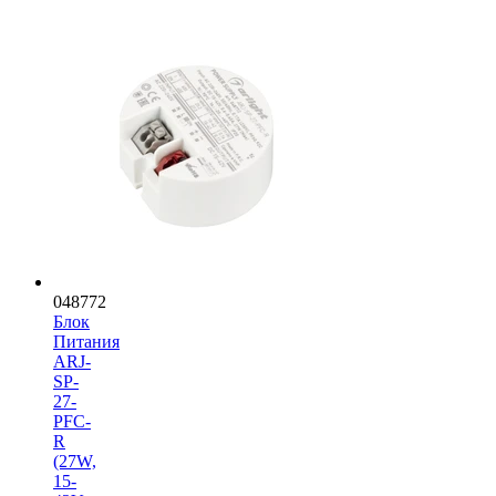
048772
Блок
Питания
ARJ-
SP-
27-
PFC-
R
(27W,
15-