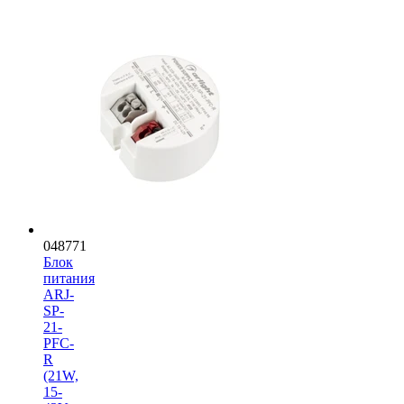
048771
Блок
питания
ARJ-
SP-
21-
PFC-
R
(21W,
15-