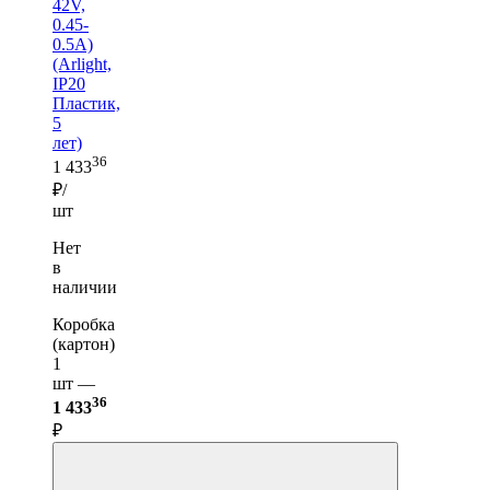
42V,
0.45-
0.5A)
(Arlight,
IP20
Пластик,
5
лет)
36
1 433
₽/
шт
Нет
в
наличии
Коробка
(картон)
1
шт —
36
1 433
₽