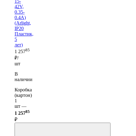
15-
42V,
0.35-
0.4A)
(Arlight,
IP20
Пластик,
5
лет)
85
1 257
₽/
шт
В
наличии
Коробка
(картон)
1
шт —
85
1 257
₽