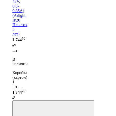
42V,
0.8-
0.85A)
(Arlight,
IP20
Пластик,
5
лет)
76
1 744
₽/
шт
В
наличии
Коробка
(картон)
1
шт —
76
1 744
₽