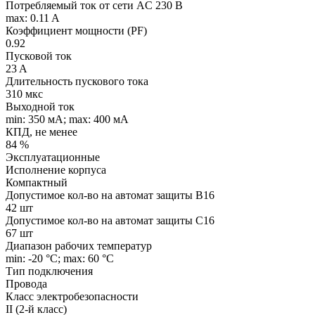
Потребляемый ток от сети AC 230 В
max: 0.11 A
Коэффициент мощности (PF)
0.92
Пусковой ток
23 A
Длительность пускового тока
310 мкс
Выходной ток
min: 350 мA; max: 400 мA
КПД, не менее
84 %
Эксплуатационные
Исполнение корпуса
Компактный
Допустимое кол-во на автомат защиты B16
42 шт
Допустимое кол-во на автомат защиты C16
67 шт
Диапазон рабочих температур
min: -20 °C; max: 60 °C
Тип подключения
Провода
Класс электробезопасности
II (2-й класс)