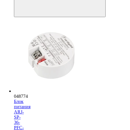
048774
Блок
питания
ARJ-
SP-
36-
PFC-