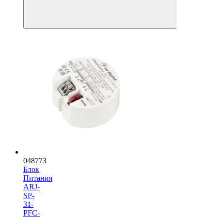
048773
Блок
Питания
ARJ-
SP-
31-
PFC-