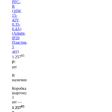
PFC-
R
(16W,
15-
42V,
0.35-
0.4A)
(Arlight,
IP20
Пластик,
5
лет)
85
1 257
₽/
шт
В
наличии
Коробка
(картон)
1
шт —
85
1 257