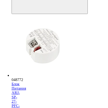
048772
Блок
Питания
ARJ-
SP-
27-
PFC-