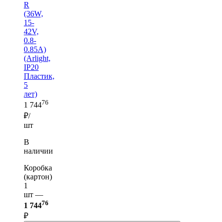
R
(36W,
15-
42V,
0.8-
0.85A)
(Arlight,
IP20
Пластик,
5
лет)
76
1 744
₽/
шт
В
наличии
Коробка
(картон)
1
шт —
76
1 744
₽