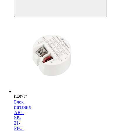
048771
Блок
питания
ARJ-
SP-
21-
PFC-