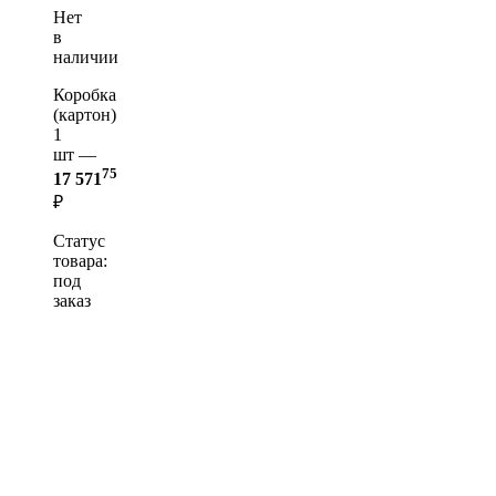
Нет
в
наличии
Коробка
(картон)
1
шт —
75
17 571
₽
Статус
товара:
под
заказ