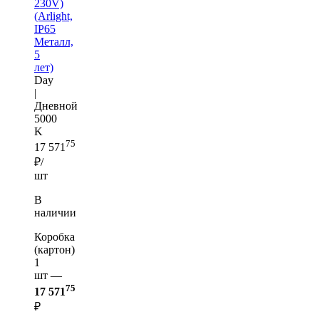
230V)
(Arlight,
IP65
Металл,
5
лет)
Day
|
Дневной
5000
K
75
17 571
₽/
шт
В
наличии
Коробка
(картон)
1
шт —
75
17 571
₽