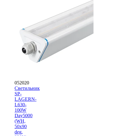
052020
Светильник
SP-
LAGERN-
L630-
100W
Day5000
(WH,
50х90
deg,