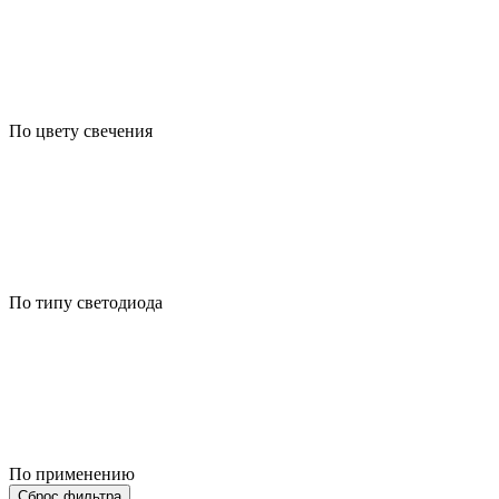
По цвету свечения
По типу светодиода
По применению
Сброс фильтра