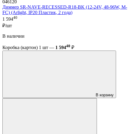
046120
Диммер SR-NAVE-RECESSED-R18-BK (12-24V, 48-96W, M-
FC) (Arlight, IP20 Пластик, 2 года)
40
1 594
₽/шт
В наличии
40
Коробка (картон) 1 шт —
1 594
₽
В корзину