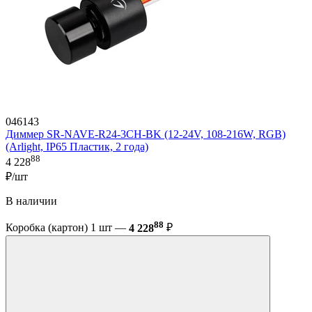
046143
Диммер SR-NAVE-R24-3CH-BK (12-24V, 108-216W, RGB)
(Arlight, IP65 Пластик, 2 года)
88
4 228
₽/шт
В наличии
88
Коробка (картон) 1 шт —
4 228
₽