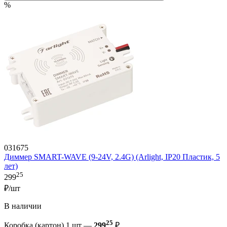
%
031675
Диммер SMART-WAVE (9-24V, 2.4G) (Arlight, IP20 Пластик, 5
лет)
25
299
₽/шт
В наличии
25
Коробка (картон) 1 шт —
299
₽