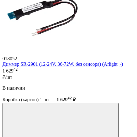
018052
Диммер SR-2901 (12-24V, 36-72W, без сенсора) (Arlight, -)
42
1 629
₽/шт
В наличии
42
Коробка (картон) 1 шт —
1 629
₽