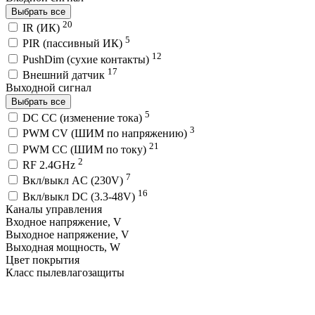
Выбрать все
20
IR (ИК)
5
PIR (пассивный ИК)
12
PushDim (сухие контакты)
17
Внешний датчик
Выходной сигнал
Выбрать все
5
DC CC (изменение тока)
3
PWM СV (ШИМ по напряжению)
21
PWM СС (ШИМ по току)
2
RF 2.4GHz
7
Вкл/выкл AC (230V)
16
Вкл/выкл DC (3.3-48V)
Каналы управления
Входное напряжение, V
Выходное напряжение, V
Выходная мощность, W
Цвет покрытия
Класс пылевлагозащиты