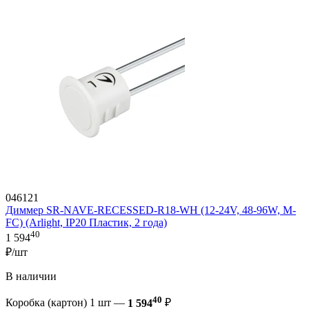
046121
Диммер SR-NAVE-RECESSED-R18-WH (12-24V, 48-96W, M-
FC) (Arlight, IP20 Пластик, 2 года)
40
1 594
₽/шт
В наличии
40
Коробка (картон) 1 шт —
1 594
₽